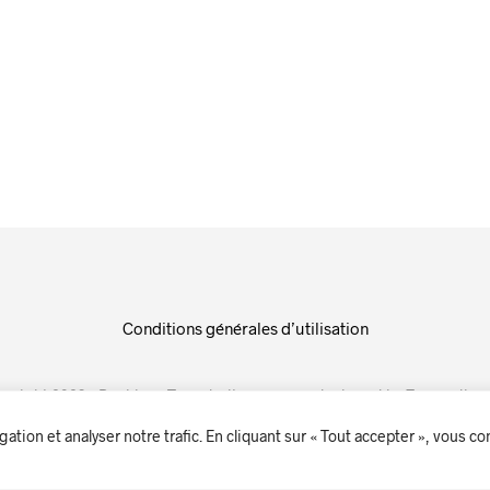
Conditions générales d’utilisation
yright 2023 – Bonhius – Tous droits réservés. designed by
Zoomedia
a
tion et analyser notre trafic. En cliquant sur « Tout accepter », vous c