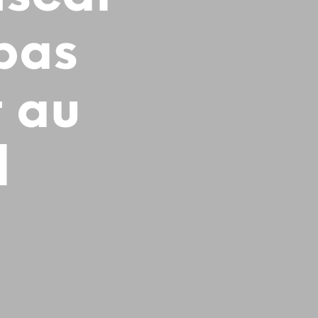
pas
 au
l