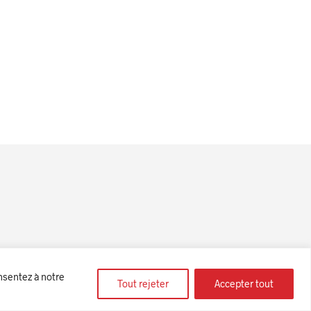
vec ღ
onsentez à notre
Tout rejeter
Accepter tout