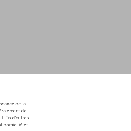
issance de la
néralement de
vil. En d’autres
t domicilié et