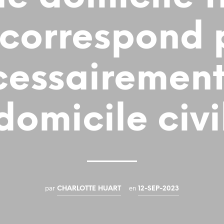
 correspond 
cessairement
domicile civi
par
en
CHARLOTTE HUART
12-SEP-2023