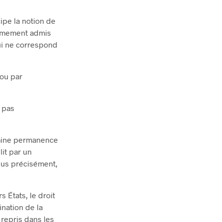
cipe la notion de
animement admis
qui ne correspond
 ou par
e pas
rtaine permanence
lit par un
plus précisément,
 États, le droit
ination de la
 repris dans les