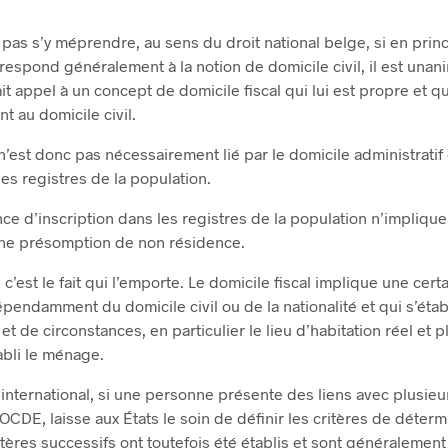
is pas s’y méprendre, au sens du droit national belge, si en prin
rrespond généralement à la notion de domicile civil, il est un
 fait appel à un concept de domicile fiscal qui lui est propre et 
 au domicile civil.
 n’est donc pas nécessairement lié par le domicile administratif
les registres de la population.
ence d’inscription dans les registres de la population n’impliqu
ne présomption de non résidence.
, c’est le fait qui l’emporte. Le domicile fiscal implique une ce
épendamment du domicile civil ou de la nationalité et qui s’étab
et de circonstances, en particulier le lieu d’habitation réel et 
tabli le ménage.
international, si une personne présente des liens avec plusieurs
l’OCDE, laisse aux États le soin de définir les critères de déterm
tères successifs ont toutefois été établis et sont généralement