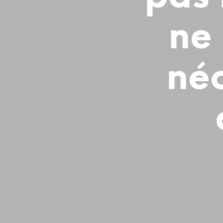
ne
né